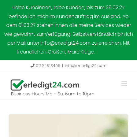
Zum
Liebe Kundinnen, liebe Kunden, bis zum 28.02.27
Inhalt
befinde ich mich im Kundenauftrag im Ausland. Ab
springen
dem 01.03.27 stehen Ihnen alle meine Services wieder
wie gewohnt zur Verfügung. Selbstverständlich bin ich
per Mail unter info@erledigt24.com zu erreichen. Mit
freundlichen Grüßen, Marc Kluge.
Verwerfen
0172 1813405
|
info@erledigt24.com
Business Hours Mo - Su: 6am to 10pm