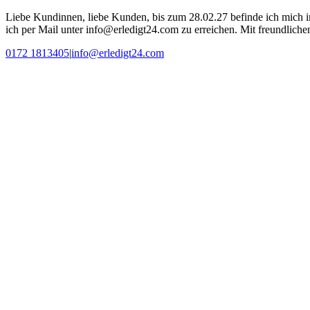
Liebe Kundinnen, liebe Kunden, bis zum 28.02.27 befinde ich mich i
ich per Mail unter info@erledigt24.com zu erreichen. Mit freundlic
Zum
0172 1813405
|
info@erledigt24.com
Inhalt
springen