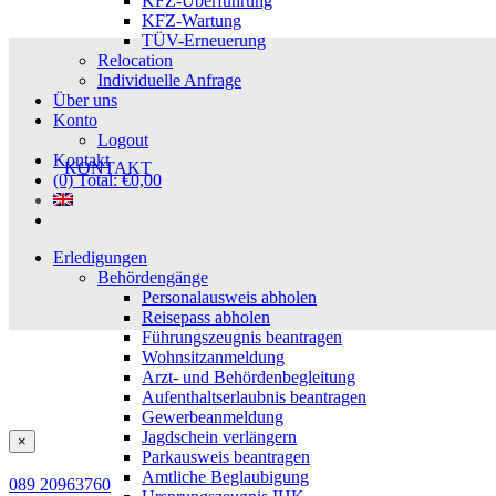
KFZ-Überführung
KFZ-Wartung
TÜV-Erneuerung
Relocation
Individuelle Anfrage
Über uns
Konto
Logout
Kontakt
KONTAKT
(0) Total:
€
0,00
Erledigungen
Behördengänge
Personalausweis abholen
Reisepass abholen
Führungszeugnis beantragen
Wohnsitzanmeldung
Arzt- und Behördenbegleitung
Aufenthaltserlaubnis beantragen
Gewerbeanmeldung
Jagdschein verlängern
Close
×
Parkausweis beantragen
product
quick
Amtliche Beglaubigung
089 20963760
view