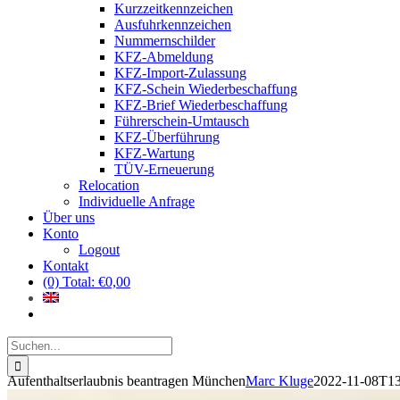
Kurzzeitkennzeichen
Ausfuhrkennzeichen
Nummernschilder
KFZ-Abmeldung
KFZ-Import-Zulassung
KFZ-Schein Wiederbeschaffung
KFZ-Brief Wiederbeschaffung
Führerschein-Umtausch
KFZ-Überführung
KFZ-Wartung
TÜV-Erneuerung
Relocation
Individuelle Anfrage
Über uns
Konto
Logout
Kontakt
(0) Total:
€
0,00
Suche
nach:
Aufenthaltserlaubnis beantragen München
Marc Kluge
2022-11-08T13
Erledigungen