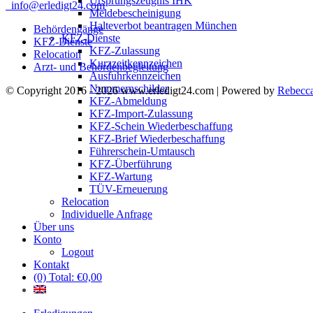
Ursprungszeugnis IHK
info@erledigt24.com
Meldebescheinigung
Halteverbot beantragen München
Behördengänge
KFZ-Dienste
KFZ-Dienste
KFZ-Zulassung
Relocation
Kurzzeitkennzeichen
Arzt- und Behördenbegleitung
Ausfuhrkennzeichen
Nummernschilder
© Copyright 2016 -
2026 www.erledigt24.com | Powered by
Rebecca
KFZ-Abmeldung
Nach
KFZ-Import-Zulassung
oben
KFZ-Schein Wiederbeschaffung
KFZ-Brief Wiederbeschaffung
Führerschein-Umtausch
KFZ-Überführung
KFZ-Wartung
TÜV-Erneuerung
Relocation
Individuelle Anfrage
Über uns
Konto
Logout
Kontakt
(0) Total:
€
0,00