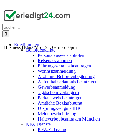
Suche
nach:
Erledigungen
Business Hours Mo - Su: 6am to 10pm
Behördengänge
Personalausweis abholen
Reisepass abholen
Führungszeugnis beantragen
Wohnsitzanmeldung
Arzt- und Behördenbegleitung
Aufenthaltserlaubnis beantragen
Gewerbeanmeldung
Jagdschein verlängern
Parkausweis beantragen
Amtliche Beglaubigung
Ursprungszeugnis IHK
Meldebescheinigung
Halteverbot beantragen München
KFZ-Dienste
KFZ-Zulassung