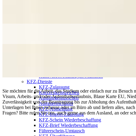
Behördengänge
Personalausweis abholen
Reisepass abholen
Führungszeugnis beantragen
Wohnsitzanmeldung
Arzt- und Behördenbegleitung
Aufenthaltserlaubnis beantragen
Gewerbeanmeldung
Jagdschein verlängern
Parkausweis beantragen
Amtliche Beglaubigung
Ursprungszeugnis IHK
Meldebescheinigung
Halteverbot beantragen München
KFZ-Dienste
KFZ-Zulassung
Sie möchten für die Arbeit, das Studium oder einfach nur zu Besuch n
Kurzzeitkennzeichen
Visum, Arbeits- und/oder Aufenthaltserlaubnis, Blaue Karte EU, Niede
Ausfuhrkennzeichen
Zuverlässigkeit von der Beantragung bis zur Abholung des Aufenthalt
Nummernschilder
Unterlagen bei Ihnen zuhause oder im Büro ab und liefern alles, nac
KFZ-Abmeldung
Fragen? Bitte rufen Sie uns, auch gerne aus dem Ausland, an oder schr
KFZ-Import-Zulassung
KFZ-Schein Wiederbeschaffung
KFZ-Brief Wiederbeschaffung
Führerschein-Umtausch