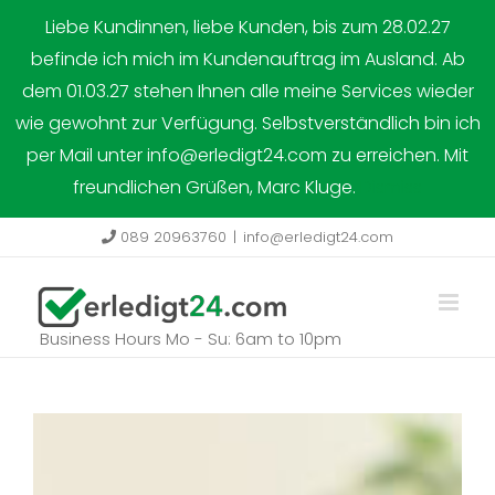
Skip
Liebe Kundinnen, liebe Kunden, bis zum 28.02.27
to
befinde ich mich im Kundenauftrag im Ausland. Ab
content
dem 01.03.27 stehen Ihnen alle meine Services wieder
wie gewohnt zur Verfügung. Selbstverständlich bin ich
per Mail unter info@erledigt24.com zu erreichen. Mit
freundlichen Grüßen, Marc Kluge.
Dismiss
089 20963760
|
info@erledigt24.com
Business Hours Mo - Su: 6am to 10pm