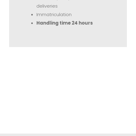
deliveries
Immatriculation
Handling time 24 hours