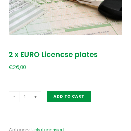
2 x EURO Licencse plates
€
26,00
ADD TO CART
2
x
EURO
Licencse
Category:
Unkategorisiert