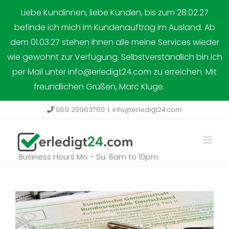
Skip
Liebe Kundinnen, liebe Kunden, bis zum 28.02.27
to
befinde ich mich im Kundenauftrag im Ausland. Ab
content
dem 01.03.27 stehen Ihnen alle meine Services wieder
wie gewohnt zur Verfügung. Selbstverständlich bin ich
per Mail unter info@erledigt24.com zu erreichen. Mit
freundlichen Grüßen, Marc Kluge.
Dismiss
089 20963760
|
info@erledigt24.com
Business Hours Mo - Su: 6am to 10pm