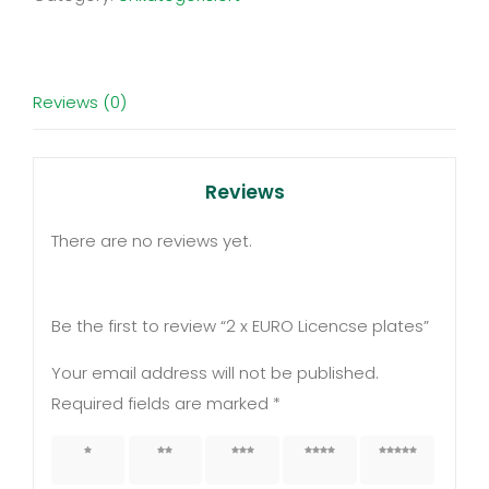
plates
quantity
Reviews (0)
Reviews
There are no reviews yet.
Be the first to review “2 x EURO Licencse plates”
Your email address will not be published.
Required fields are marked
*
1 of 5
2 of 5
3 of 5
4 of 5
5 of 5
stars
stars
stars
stars
stars