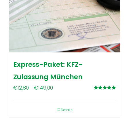
Express-Paket: KFZ-
Zulassung München
Preisspanne:
€
12,80
€
149,00
–
€12,80
Bewertet
mit
5.00
von
bis
5
Details
€149,00