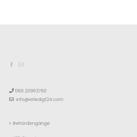
089 20963760
info@erledigt24.com
Behördengänge