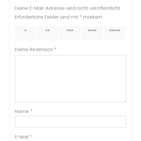
Deine E-Mail-Adresse wird nicht veröffentlicht.
Erforderliche Felder sind mit
*
markiert
1 von
2 von
3 von
4 von
5 von
5 Sternen
5 Sternen
5 Sternen
5 Sternen
5 Sternen
Deine Rezension
*
Name
*
E-Mail
*