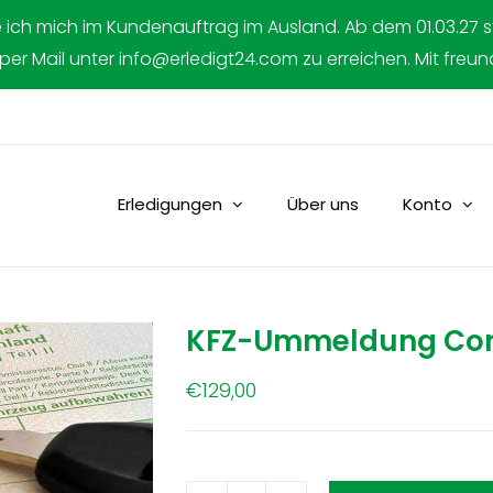
e ich mich im Kundenauftrag im Ausland. Ab dem 01.03.27 
 per Mail unter info@erledigt24.com zu erreichen. Mit freu
Erledigungen
Über uns
Konto
KFZ-Ummeldung Co
€
129,00