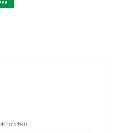
ORB
mit
*
markiert