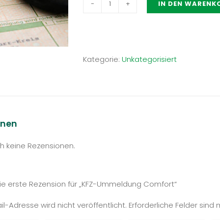
IN DEN WARENK
KFZ-
Ummeldung
Comfort
Menge
Kategorie:
Unkategorisiert
onen
ch keine Rezensionen.
ie erste Rezension für „KFZ-Ummeldung Comfort“
l-Adresse wird nicht veröffentlicht.
Erforderliche Felder sind 