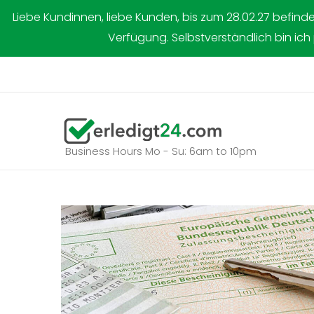
Zum
Liebe Kundinnen, liebe Kunden, bis zum 28.02.27 befind
Inhalt
Verfügung. Selbstverständlich bin ich
springen
Business Hours Mo - Su: 6am to 10pm