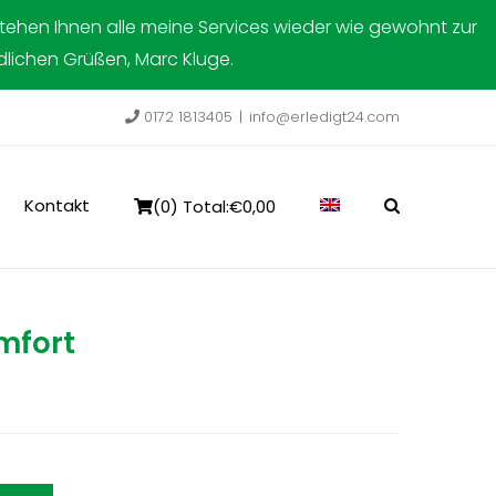
stehen Ihnen alle meine Services wieder wie gewohnt zur
ndlichen Grüßen, Marc Kluge.
Verwerfen
0172 1813405
|
info@erledigt24.com
Kontakt
(0) Total:
€
0,00
mfort