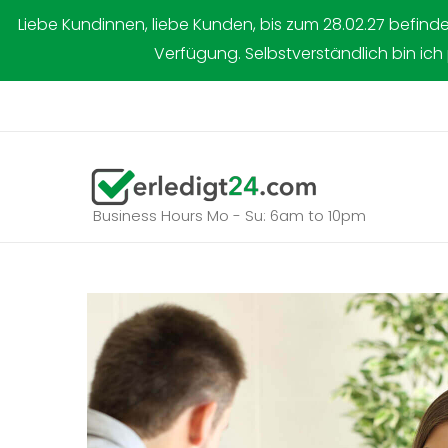
Zum
Liebe Kundinnen, liebe Kunden, bis zum 28.02.27 befind
Inhalt
Verfügung. Selbstverständlich bin ich
springen
Business Hours Mo - Su: 6am to 10pm