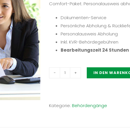
Comfort-Paket: Personalausweis ab
Dokumenten-Service
Persönliche Abholung & Rücklief
Personalausweis Abholung
Inkl. KVR-Behördegebühren
Bearbeitungszeit 24 Stunden
IN DEN WARENK
Comfort-
Paket:
Personalausweis
abholen
Kategorie:
Behördengänge
München
Menge