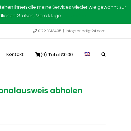
stehen Ihnen alle meine Services wieder wie gewohnt zur
ndlichen Grüßen, Marc Kluge.
Verwerfen
0172 1813405
|
info@erledigt24.com
Kontakt
(0) Total:
€
0,00
sonalausweis abholen