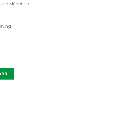
holen München
erung
ORB