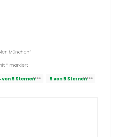
holen München“
mit
*
markiert
4 von 5 Sternen
5 von 5 Sternen