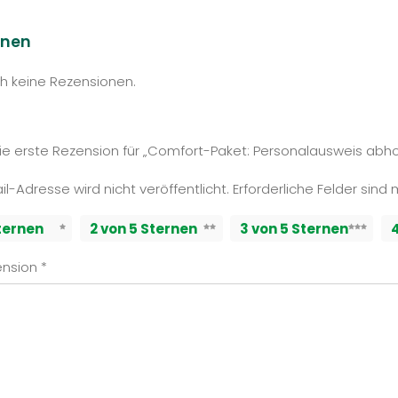
onen
ch keine Rezensionen.
ie erste Rezension für „Comfort-Paket: Personalausweis ab
l-Adresse wird nicht veröffentlicht.
Erforderliche Felder sind 
Sternen
2 von 5 Sternen
3 von 5 Sternen
ension
*