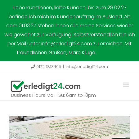
Zum
Liebe Kundinnen, liebe Kunden, bis zum 28.02.27
Inhalt
befinde ich mich im Kundenauftrag im Ausland. Ab
springen
dem 01.03.27 stehen Ihnen alle meine Services wieder
wie gewohnt zur Verfügung. Selbstverständlich bin ich
per Mail unter info@erledigt24.com zu erreichen. Mit
freundlichen Grüßen, Marc Kluge.
Verwerfen
0172 1813405
|
info@erledigt24.com
Business Hours Mo - Su: 6am to 10pm